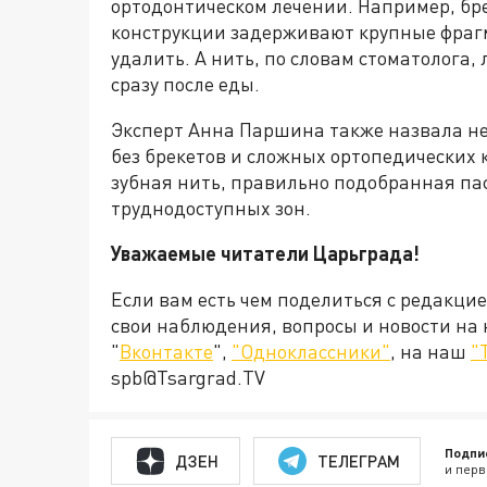
ортодонтическом лечении. Например, бре
конструкции задерживают крупные фрагм
удалить. А нить, по словам стоматолога,
сразу после еды.
Эксперт Анна Паршина также назвала не
без брекетов и сложных ортопедических 
зубная нить, правильно подобранная па
труднодоступных зон.
Уважаемые читатели Царьграда!
Если вам есть чем поделиться с редакци
свои наблюдения, вопросы и новости на
"
Вконтакте
",
"Одноклассники"
, на наш
"
spb@Tsargrad.TV
Подпи
ДЗЕН
ТЕЛЕГРАМ
и перв