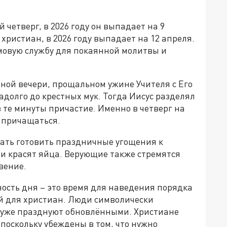
четверг, в 2026 году он выпадает на 9
христиан, в 2026 году выпадает на 12 апреля.
мовую службу для покаянной молитвы и
ой вечери, прощальном ужине Учителя с Его
адолго до крестных мук. Тогда Иисус разделял
в те минуты причастие. Именно в четверг на
 причащаться.
ать готовить праздничные угощения к
и и красят яйца. Верующие также стремятся
вение.
ость дня – это время для наведения порядка
ей для христиан. Люди символически
у уже празднуют обновлёнными. Христиане
 поскольку убеждены в том, что нужно