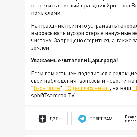
встретить светлый праздник Христова Во
помыслами.
На праздник принято устраивать генера
выбрасывать мусори старые ненужные ве
чистому. Запрещено ссориться, а также з
землёй.
Уважаемые читатели Царьграда!
Если вам есть чем поделиться с редакци
свои наблюдения, вопросы и новости на
"
Вконтакте
",
"Одноклассники"
, на наш
"
spb@Tsargrad.TV
Подпи
ДЗЕН
ТЕЛЕГРАМ
и перв