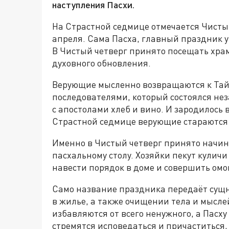
наступления Пасхи.
На Страстной седмице отмечается Чистый 
апреля. Сама Пасха, главный праздник у 
В Чистый четверг принято посещать хра
духовного обновления.
Верующие мысленно возвращаются к Тайн
последователями, который состоялся нез
с апостолами хлеб и вино. И зародилось 
Страстной седмице верующие стараются
Именно в Чистый четверг принято начин
пасхальному столу. Хозяйки пекут кулич
навести порядок в доме и совершить омо
Само название праздника передаёт сущн
в жилье, а также очищении тела и мысл
избавляются от всего ненужного, а Пасх
стремятся исповедаться и причаститься,