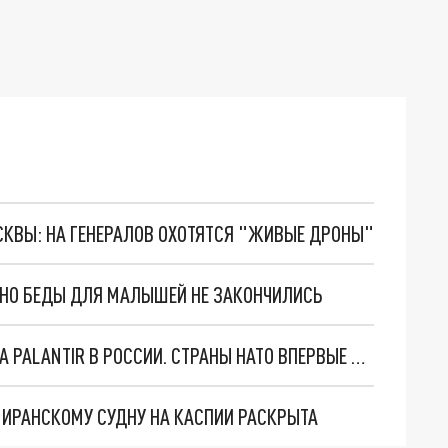
ОСКВЫ: НА ГЕНЕРАЛОВ ОХОТЯТСЯ "ЖИВЫЕ ДРОНЫ"
. НО БЕДЫ ДЛЯ МАЛЫШЕЙ НЕ ЗАКОНЧИЛИСЬ
"ОЧЕНЬ ПЛОХИЕ НОВОСТИ": БОЛЬШАЯ ОШИБКА PALANTIR В РОССИИ. СТРАНЫ НАТО ВПЕРВЫЕ ЗА СВО ОСТАНОВИЛИ ПОСТАВКИ ОРУЖИЯ. ВСУ ТЕРЯЮТ ПРИГРАНИЧЬЕ?
О ИРАНСКОМУ СУДНУ НА КАСПИИ РАСКРЫТА