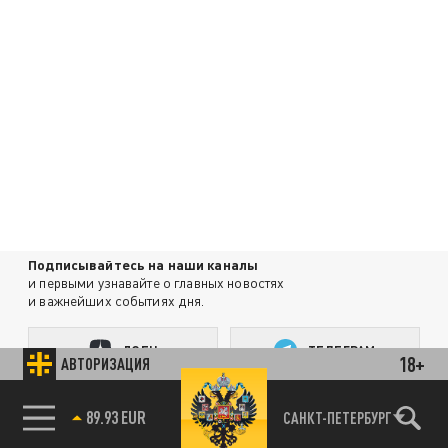
Подписывайтесь на наши каналы
и первыми узнавайте о главных новостях
и важнейших событиях дня.
ДЗЕН
ТЕЛЕГРАМ
18+
АВТОРИЗАЦИЯ
89.93 EUR
САНКТ-ПЕТЕРБУРГ
85.64 BRENT
ПОДЕЛИТЬСЯ В СОЦСЕТЯХ: