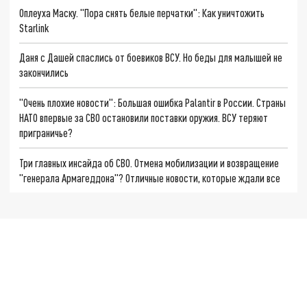
Оплеуха Маску. "Пора снять белые перчатки": Как уничтожить
Starlink
Даня с Дашей спаслись от боевиков ВСУ. Но беды для малышей не
закончились
"Очень плохие новости": Большая ошибка Palantir в России. Страны
НАТО впервые за СВО остановили поставки оружия. ВСУ теряют
приграничье?
Три главных инсайда об СВО. Отмена мобилизации и возвращение
"генерала Армагеддона"? Отличные новости, которые ждали все