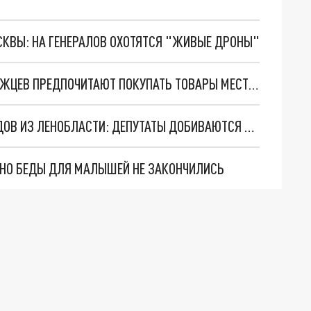
ОСКВЫ: НА ГЕНЕРАЛОВ ОХОТЯТСЯ "ЖИВЫЕ ДРОНЫ"
СПРОС НА ПРОДУКЦИЮ: ОКОЛО 34% ПЕТЕРБУРЖЦЕВ ПРЕДПОЧИТАЮТ ПОКУПАТЬ ТОВАРЫ МЕСТНОГО ПРОИЗВОДСТВА
ВАЖНАЯ НОВОСТЬ ДЛЯ ДАЧНИКОВ И САДОВОДОВ ИЗ ЛЕНОБЛАСТИ: ДЕПУТАТЫ ДОБИВАЮТСЯ ПРЯМЫХ ПЛАТЕЖЕЙ ЗА ЭЛЕКТРОЭНЕРГИЮ В СНТ
. НО БЕДЫ ДЛЯ МАЛЫШЕЙ НЕ ЗАКОНЧИЛИСЬ