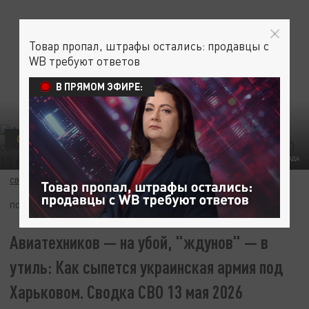
Товар пропал, штрафы остались: продавцы с
WB требуют ответов
В ПРЯМОМ ЭФИРЕ:
СВО
ФОТО: КОЛЛАЖ ЦАРЬГРАДА
СВЯТОСЛАВ РОМАНОВ
13 МАЯ 21:00
ПОДПИШИТЕСЬ:
Авиатехников — на убой, "ждунов" — в
утиль: Как сыпется украинская армия под
Харьковом. Сводка СВО 13 мая 2026