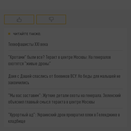
ЧИТАЙТЕ ТАКЖЕ:
Технофашисты XXI века
"Кротами" были все? Теракт в центре Москвы: На генералов
охотятся "живые дроны"
Даня с Дашей спаслись от боевиков ВСУ. Но беды для малышей не
закончились
"Мы вас заставим": Жуткие детали охоты на генерала. Зеленский
объяснил главный смысл теракта в центре Москвы
"Курортный ад": Украинский дрон превратил пляж в Геленджике в
кладбище