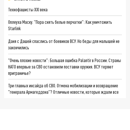
Технофашисты XXI века
Оплеуха Маску. "Пора снять белые перчатки": Как уничтожить
Starlink
Даня с Дашей спаслись от боевиков ВСУ. Но беды для малышей не
закончились
"Очень плохие новости": Большая ошибка Palantir в России. Страны
НАТО впервые за СВО остановили поставки оружия. ВСУ теряют
приграничье?
Три главных инсайда об СВО. Отмена мобилизации и возвращение
"генерала Армагеддона"? Отличные новости, которые ждали все