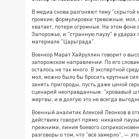
В медиа снова разгоняют тему "скрытой 
громкие, формулировки тревожные: мол,
хватает, потери огромные. На этом фоне
Запорожье, и "странную паузу" в ударах
материале "Царьграда".
Военкор Марат Хайруллин говорит о выс
запорожском направлении. По его словам
осталось не так много. В экспертной сре
мол, можно было бы бросить крупные сил
занять пригороды, пусть даже ценой серь
сценарий неоправданным: "кровавый ш
жертвы, и в долгую это не всегда выгодн
Военный аналитик Алексей Леонков в отв
действиях говорит прямо: никакой паузы 
прежними, линия боевого соприкосновен
разговоры о том, что "всё замерло", — э