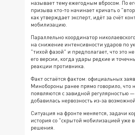
называет тему ежегодным вбросом. По ег
призыва кто-то начинает кричать о "вто
как утверждает эксперт, идёт за счёт ко
мобилизацию.
Параллельно координатор николаевског
на снижение интенсивности ударов по у
"тихой фазой" и предполагает, что это не
его версии, когда удары редкие и точечн
реакции противника.
Факт остаётся фактом: официальных зая
Минобороны ранее прямо говорило, что н
появляются с завидной регулярностью — 
добавилась нервозность из-за возможно
Ситуация на фронте меняется, задачи ко
история со "скрытой мобилизацией уже в
решения.