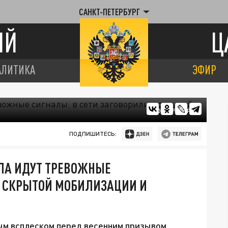
САНКТ-ПЕТЕРБУРГ
ИЙ
Ц
АЛИТИКА
ЭФИР
ФОТО: FREEPIK
ПОДПИШИТЕСЬ:
ЫЛА ИДУТ ТРЕВОЖНЫЕ
О СКРЫТОЙ МОБИЛИЗАЦИИ И
м всплеском перед весенним призывом.