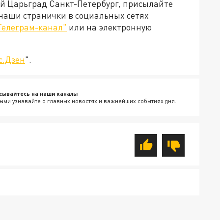
ей Царьград Санкт-Петербург, присылайте
 наши странички в социальных сетях
Телеграм-канал"
или на электронную
с.Дзен
".
сывайтесь на наши каналы
ыми узнавайте о главных новостях и важнейших событиях дня.