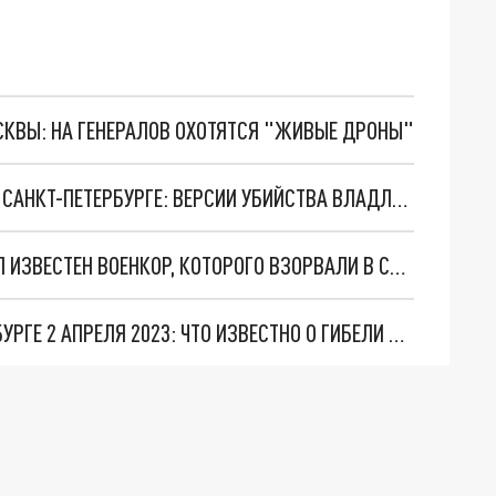
ОСКВЫ: НА ГЕНЕРАЛОВ ОХОТЯТСЯ "ЖИВЫЕ ДРОНЫ"
ВЗРЫВ НА УНИВЕРСИТЕТСКОЙ НАБЕРЕЖНОЙ В САНКТ-ПЕТЕРБУРГЕ: ВЕРСИИ УБИЙСТВА ВЛАДЛЕНА ТАТАРСКОГО
БИОГРАФИЯ ВЛАДЛЕНА ТАТАРСКОГО: ЧЕМ БЫЛ ИЗВЕСТЕН ВОЕНКОР, КОТОРОГО ВЗОРВАЛИ В САНКТ-ПЕТЕРБУРГЕ
ВЗРЫВ В КАФЕ "СТРИТ-БАР" В САНКТ-ПЕТЕРБУРГЕ 2 АПРЕЛЯ 2023: ЧТО ИЗВЕСТНО О ГИБЕЛИ ВЛАДЛЕНА ТАТАРСКОГО