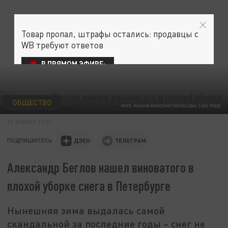
Товар пропал, штрафы остались: продавцы с
WB требуют ответов
В ПРЯМОМ ЭФИРЕ:
ОБЩЕСТВО
ФОТО: MAKSIM KONSTANTINOV/GLOBAL LOOK PRESS
23 ЯНВАРЯ 13:55
ПОДПИШИТЕСЬ:
Александр Беглов нашел виноватого в
плохой уборке снега в Петербурге
Нынешняя зима выдалась самой
скандальной за последние годы – снег не