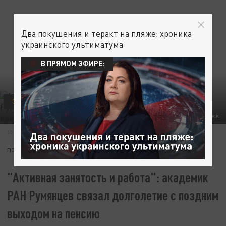
Два покушения и теракт на пляже: хроника
украинского ультиматума
В ПРЯМОМ ЭФИРЕ:
ЗДОРОВЬЕ
ФОТО: FREEPIK
15 МАЯ 09:09
ПОДПИШИТЕСЬ:
"Активная занятость и работа": академик
РАН Румянцев связал долголетие с поздним
выходом на пенсию