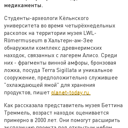
медикаменты.
Студенты-археологи Кёльнского
университета во время четырёхнедельных
раскопок на территории музея LWL-
Römermuseum в Хальтерн-ам-Зее
обнаружили комплекс древнеримских
находок, связанных с лагерем Алисо. Среди
них - фрагменты винной амфоры, бронзовая
ложка, посуда Terra Sigillata и уникальное
сооружение, предположительно служившее
"охлаждающей ямой" для хранения
продуктов, пишет
planet-today.ru.
Как рассказала представитель музея Беттина
Треммель, возраст находок оценивается
примерно в 2000 лет. Они помогут расширить
экспозицию проекта под открытым небом