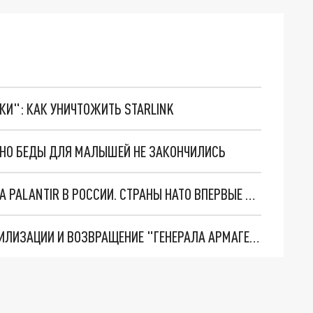
ТКИ": КАК УНИЧТОЖИТЬ STARLINK
. НО БЕДЫ ДЛЯ МАЛЫШЕЙ НЕ ЗАКОНЧИЛИСЬ
"ОЧЕНЬ ПЛОХИЕ НОВОСТИ": БОЛЬШАЯ ОШИБКА PALANTIR В РОССИИ. СТРАНЫ НАТО ВПЕРВЫЕ ЗА СВО ОСТАНОВИЛИ ПОСТАВКИ ОРУЖИЯ. ВСУ ТЕРЯЮТ ПРИГРАНИЧЬЕ?
ТРИ ГЛАВНЫХ ИНСАЙДА ОБ СВО. ОТМЕНА МОБИЛИЗАЦИИ И ВОЗВРАЩЕНИЕ "ГЕНЕРАЛА АРМАГЕДДОНА"? ОТЛИЧНЫЕ НОВОСТИ, КОТОРЫЕ ЖДАЛИ ВСЕ