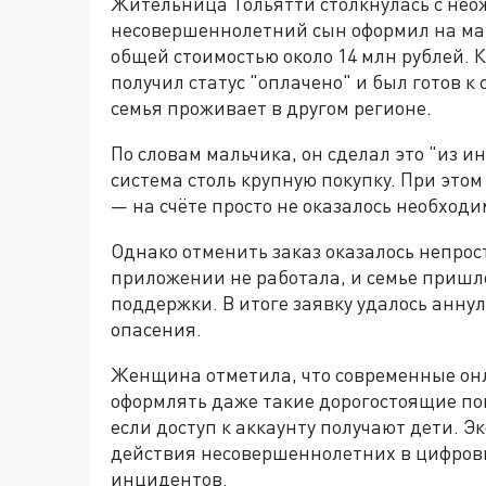
Жительница Тольятти столкнулась с неож
несовершеннолетний сын оформил на мар
общей стоимостью около 14 млн рублей. 
получил статус "оплачено" и был готов к 
семья проживает в другом регионе.
По словам мальчика, он сделал это "из и
система столь крупную покупку. При это
— на счёте просто не оказалось необход
Однако отменить заказ оказалось непрост
приложении не работала, и семье пришл
поддержки. В итоге заявку удалось анну
опасения.
Женщина отметила, что современные он
оформлять даже такие дорогостоящие пок
если доступ к аккаунту получают дети. 
действия несовершеннолетних в цифровы
инцидентов.