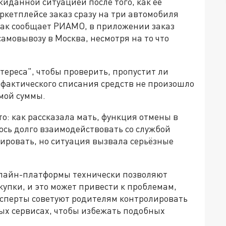
иданной ситуацией после того, как её
кетплейсе заказ сразу на три автомобиля
Как сообщает РИАМО, в приложении заказ
самовывозу в Москва, несмотря на то что
нтереса", чтобы проверить, пропустит ли
м фактического списания средств не произошло
имой суммы.
о: как рассказала мать, функция отмены в
ось долго взаимодействовать со службой
лировать, но ситуация вызвала серьёзные
лайн-платформы технически позволяют
упки, и это может привести к проблемам,
Эксперты советуют родителям контролировать
х сервисах, чтобы избежать подобных