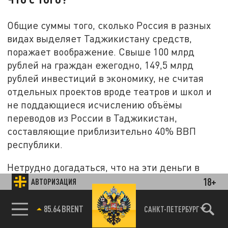
Общие суммы того, сколько Россия в разных
видах выделяет Таджикистану средств,
поражает воображение. Свыше 100 млрд
рублей на граждан ежегодно, 149,5 млрд
рублей инвестиций в экономику, не считая
отдельных проектов вроде театров и школ и
не поддающиеся исчислению объёмы
переводов из России в Таджикистан,
составляющие приблизительно 40% ВВП
республики.
Нетрудно догадаться, что на эти деньги в
России можно было запустить четыре или
18+
АВТОРИЗАЦИЯ
пять нацпроектов "Новые технологии
сбережения здоровья" (финансирование в
85.64 BRENT
САНКТ-ПЕТЕРБУРГ
37,5 млрд рублей
до 2030 года).