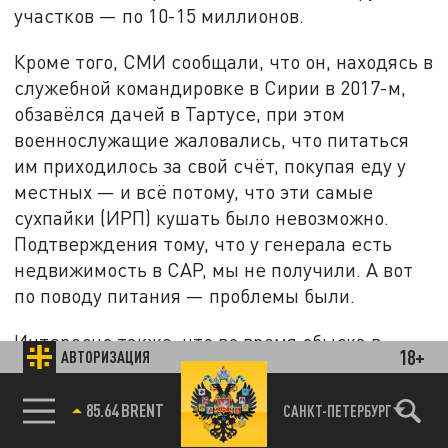
участков — по 10-15 миллионов.
Кроме того, СМИ сообщали, что он, находясь в
служебной командировке в Сирии в 2017-м,
обзавёлся дачей в Тартусе, при этом
военнослужащие жаловались, что питаться
им приходилось за свой счёт, покупая еду у
местных — и всё потому, что эти самые
сухпайки (ИРП) кушать было невозможно.
Подтверждения тому, что у генерала есть
недвижимость в САР, мы не получили. А вот
по поводу питания — проблемы были.
Интересно также, что во время обыска в
18+
АВТОРИЗАЦИЯ
особняке арестованного экс-военачальника
обнаружились многочисленные портреты в
85.64 BRENT
САНКТ-ПЕТЕРБУРГ
тяжёлых рамах — с его собственным
изображением (в том числе в генеральской