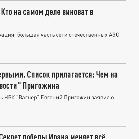
 Кто на самом деле виноват в
уация: большая часть сети отечественных АЗС
ервыми. Список прилагается: Чем на
вости" Пригожина
ель ЧВК "Вагнер" Евгений Пригожин заявил о
Секрет победы Ирана меняет всё