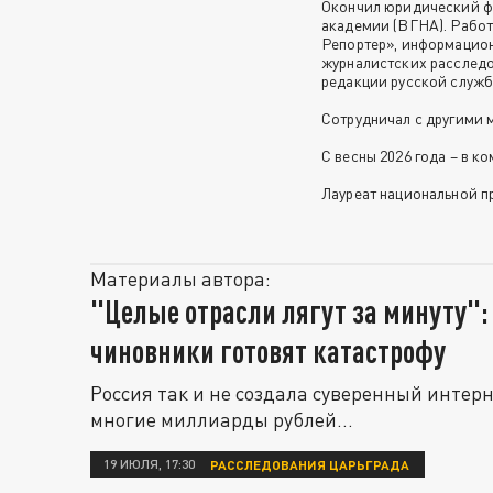
Окончил юридический ф
академии (ВГНА). Работ
Репортер», информацион
журналистских расследо
редакции русской служб
Сотрудничал с другими 
С весны 2026 года – в к
Лауреат национальной п
Материалы автора:
"Целые отрасли лягут за минуту":
чиновники готовят катастрофу
Россия так и не создала суверенный интерн
многие миллиарды рублей...
19 ИЮЛЯ, 17:30
РАССЛЕДОВАНИЯ ЦАРЬГРАДА