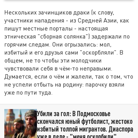
Нескольких зачинщиков драки (к слову,
участники нападения - из Средней Азии, как
пишут местные порталы - настоящая
этническая "сборная солянка") задержали по
горячим следам. Они огрызались: мол,
избитый и его друзья сами "оскорбляли". В
общем, не то чтобы эти молодчики
чувствовали себя в чём-то неправыми.
Думается, если о чём и жалели, так о том, что
не успели отбыть на родину: парочку взяли
уже по пути туда.
Убили за гол: В Подмосковье
скончался юный футболист, жестоко
избитый толпой мигрантов. Диаспора
уже в деле - "меня оскорбили"