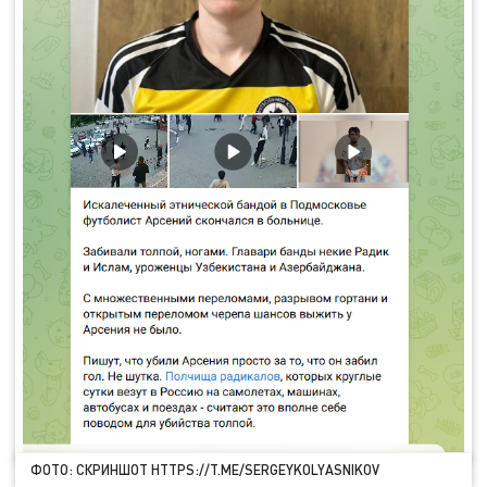
ФОТО: СКРИНШОТ HTTPS://T.ME/SERGEYKOLYASNIKOV