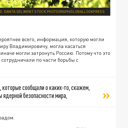
О: DANITA DELIMONT STOCK PHOTOGRAPH/GLOBALLOOKPRESS
ероятнее всего, информация, которую могли
иру Владимировичу, могла касаться
 иначе могли затронуть Россию. Потому что это
 сотрудничали по части борьбы с
 которые сообщали о каких-то, скажем,
ы ядерной безопасности мира,
радом.