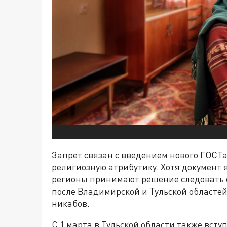
Запрет связан с введением нового ГОСТа
религиозную атрибутику. Хотя документ
регионы принимают решение следовать е
после Владимирской и Тульской областе
никабов.
С 1 марта в Тульской области также всту