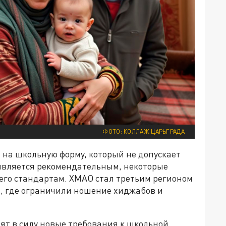
ФОТО: КОЛЛАЖ ЦАРЬГРАДА
 на школьную форму, который не допускает
 является рекомендательным, некоторые
го стандартам. ХМАО стал третьим регионом
й, где ограничили ношение хиджабов и
пят в силу новые требования к школьной