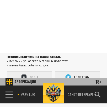
Подписывайтесь на наши каналы
и первыми узнавайте о главных новостях
и важнейших событиях дня.
ДЗЕН
ТЕЛЕГРАМ
18+
АВТОРИЗАЦИЯ
89.93 EUR
ПОДЕЛИТЬСЯ В СОЦСЕТЯХ:
САНКТ-ПЕТЕРБУРГ
85.64 BRENT