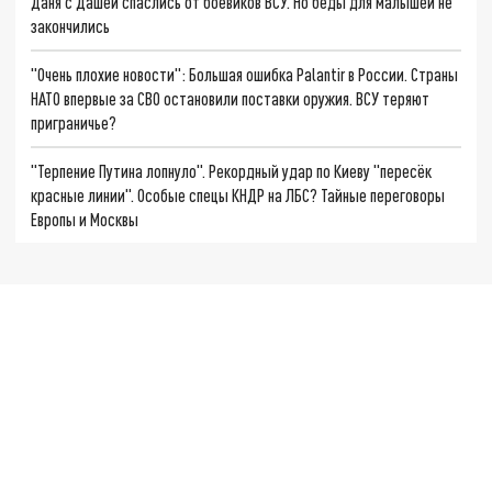
Даня с Дашей спаслись от боевиков ВСУ. Но беды для малышей не
закончились
"Очень плохие новости": Большая ошибка Palantir в России. Страны
НАТО впервые за СВО остановили поставки оружия. ВСУ теряют
приграничье?
"Терпение Путина лопнуло". Рекордный удар по Киеву "пересёк
красные линии". Особые спецы КНДР на ЛБС? Тайные переговоры
Европы и Москвы