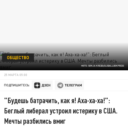
ОБЩЕСТВО
ФОТО: SONJA KREBS/GLOBALLOOKPRESS
25 МАРТА 05:00
ПОДПИШИТЕСЬ:
"Будешь батрачить, как я! Аха-ха-ха!":
Беглый либерал устроил истерику в США.
Мечты разбились вмиг