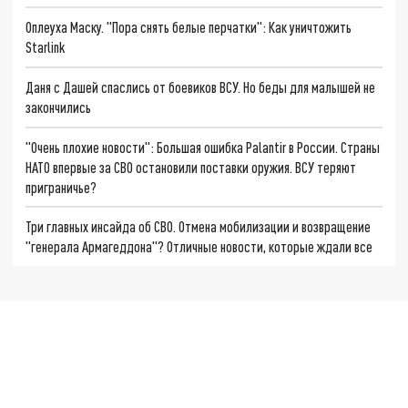
Оплеуха Маску. "Пора снять белые перчатки": Как уничтожить
Starlink
Даня с Дашей спаслись от боевиков ВСУ. Но беды для малышей не
закончились
"Очень плохие новости": Большая ошибка Palantir в России. Страны
НАТО впервые за СВО остановили поставки оружия. ВСУ теряют
приграничье?
Три главных инсайда об СВО. Отмена мобилизации и возвращение
"генерала Армагеддона"? Отличные новости, которые ждали все