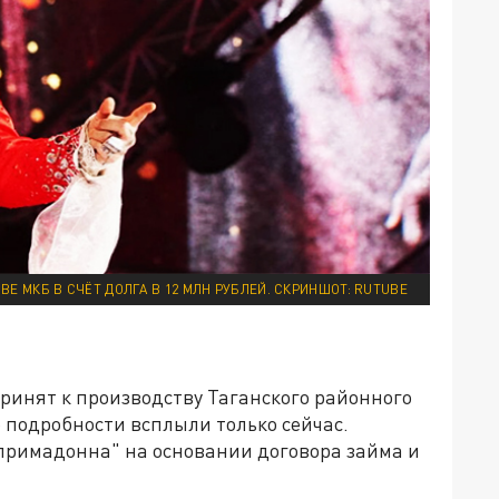
ВЕ МКБ В СЧЁТ ДОЛГА В 12 МЛН РУБЛЕЙ. СКРИНШОТ: RUTUBE
ринят к производству Таганского районного
о подробности всплыли только сейчас.
"примадонна" на основании договора займа и