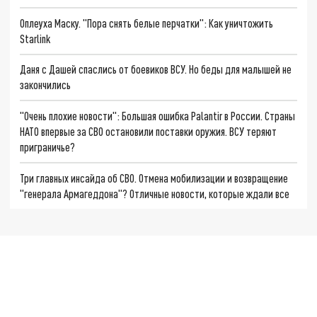
Оплеуха Маску. "Пора снять белые перчатки": Как уничтожить
Starlink
Даня с Дашей спаслись от боевиков ВСУ. Но беды для малышей не
закончились
"Очень плохие новости": Большая ошибка Palantir в России. Страны
НАТО впервые за СВО остановили поставки оружия. ВСУ теряют
приграничье?
Три главных инсайда об СВО. Отмена мобилизации и возвращение
"генерала Армагеддона"? Отличные новости, которые ждали все