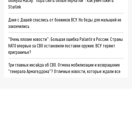
Оплеуха Маску. "Пора снять белые перчатки": Как уничтожить
Starlink
Даня с Дашей спаслись от боевиков ВСУ. Но беды для малышей не
закончились
"Очень плохие новости": Большая ошибка Palantir в России. Страны
НАТО впервые за СВО остановили поставки оружия. ВСУ теряют
приграничье?
Три главных инсайда об СВО. Отмена мобилизации и возвращение
"генерала Армагеддона"? Отличные новости, которые ждали все