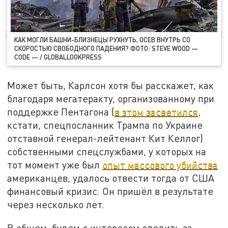
КАК МОГЛИ БАШНИ-БЛИЗНЕЦЫ РУХНУТЬ, ОСЕВ ВНУТРЬ СО
СКОРОСТЬЮ СВОБОДНОГО ПАДЕНИЯ? ФОТО: STEVE WOOD —
CODE — / GLOBALLOOKPRESS
Может быть, Карлсон хотя бы расскажет, как
благодаря мегатеракту, организованному при
поддержке Пентагона (
в этом засветился
,
кстати, спецпосланник Трампа по Украине
отставной генерал-лейтенант Кит Келлог)
собственными спецслужбами, у которых на
тот момент уже был
опыт массового убийства
американцев, удалось отвести тогда от США
финансовый кризис. Он пришёл в результате
через несколько лет.
В общем, будем с интересом следить за