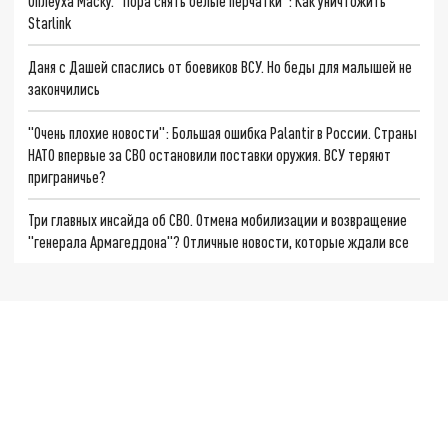
Оплеуха Маску. "Пора снять белые перчатки": Как уничтожить
Starlink
Даня с Дашей спаслись от боевиков ВСУ. Но беды для малышей не
закончились
"Очень плохие новости": Большая ошибка Palantir в России. Страны
НАТО впервые за СВО остановили поставки оружия. ВСУ теряют
приграничье?
Три главных инсайда об СВО. Отмена мобилизации и возвращение
"генерала Армагеддона"? Отличные новости, которые ждали все