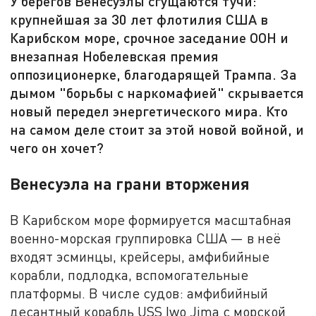
У берегов Венесуэлы сгущаются тучи:
крупнейшая за 30 лет флотилия США в
Карибском море, срочное заседание ООН и
внезапная Нобелевская премия
оппозиционерке, благодарящей Трампа. За
дымом "борьбы с наркомафией" скрывается
новый передел энергетического мира. Кто
на самом деле стоит за этой новой войной, и
чего он хочет?
Венесуэла на грани вторжения
В Карибском море формируется масштабная
военно-морская группировка США — в неё
входят эсминцы, крейсеры, амфибийные
корабли, подлодка, вспомогательные
платформы. В числе судов: амфибийный
десантный корабль USS Iwo Jima с морской