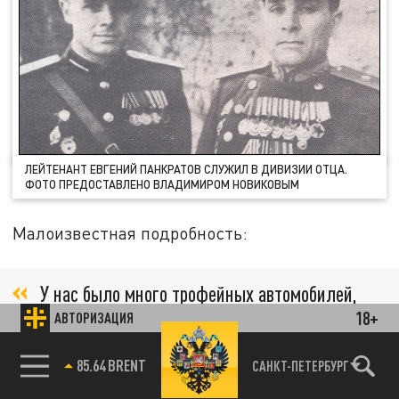
ЛЕЙТЕНАНТ ЕВГЕНИЙ ПАНКРАТОВ СЛУЖИЛ В ДИВИЗИИ ОТЦА.
ФОТО ПРЕДОСТАВЛЕНО ВЛАДИМИРОМ НОВИКОВЫМ
Малоизвестная подробность:
У нас было много трофейных автомобилей,
а вот водителей не хватало. Тогда наши
18+
АВТОРИЗАЦИЯ
командиры посадили за руль пленных
85.64 BRENT
САНКТ-ПЕТЕРБУРГ
немцев. Они очень неплохо чувствовали