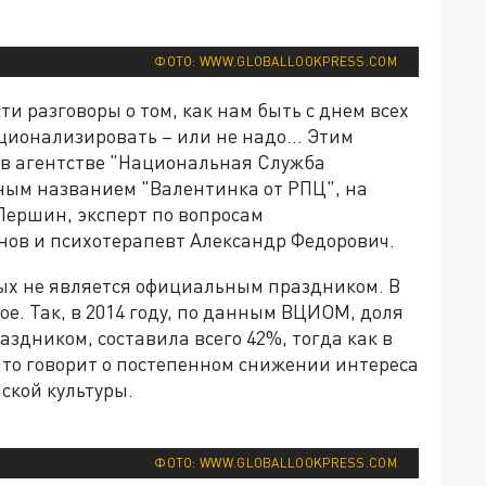
ФОТО: WWW.GLOBALLOOKPRESS.COM
и разговоры о том, как нам быть с днем всех
ационализировать – или не надо… Этим
в агентстве "Национальная Служба
ным названием "Валентинка от РПЦ", на
ершин, эксперт по вопросам
нов и психотерапевт Александр Федорович.
ых не является официальным праздником. В
е. Так, в 2014 году, по данным ВЦИОМ, доля
здником, составила всего 42%, тогда как в
то говорит о постепенном снижении интереса
ской культуры.
ФОТО: WWW.GLOBALLOOKPRESS.COM