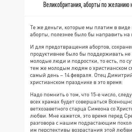
Великобритания, аборты по желанию
Те же деньги, которые мы платим в виде 
аборты, полезнее было бы направить на 
И для предотвращения абортов, сохран
продуктивнее было бы поддерживать не 
молодые люди и подростки, то есть, по с
тем же молодым людям о христианском с
самый день – 14 февраля. Отец Димитри
христианском празднике в это время:
Надо помнить о том, что 15-е число, след
всех храмах будет совершаться Всенощное
ветхозаветного старца Симеона со Христ
любви. Мне кажется, это время перед С
разговора с нашим подрастающим поколе
им перспективы возрастания этой любви