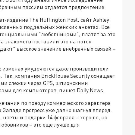
небрачным пассиям отдается предпочтение.
-издание The Huffington Post, сайт Ashley
численных поддельных женских анкетах. Все
отенциальными "любовницами", платят за это
а знакомств поставили это на поток.
ждают" высокое значение внебрачных связей –
их изменах умудряются даже производители
 Так, компания BrickHouse Security оснащает
ми слежки через GPS, шпионскими
рами для компьютеров, пишет Daily News.
амечания по поводу коммерческого характера
 Западе прогресс уже давно шагнул вперед.
 цветы и подарки 14 февраля – хорошо, но
 любовников – это еще лучше для