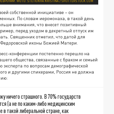
ЕВРОНИИ. ФОТО: STETIUKHA KRISTINA / SHUTTERSTOCK.COM
своей собственной инициативе – он
менных. По словам иеромонаха, в такой день
ольше внимания, что внесет позитивный
ример, перед уходом в декретный отпуск им
вать. Священник отметил, что датой для
ь Федоровской иконы Божией Матери.
ресс-конференции постепенно перешло на
ашего общества, связанные с браком и семьей
ию эксперта по вопросам демографической
ого и другими спикерами, Россия не должна
нию:
ижу ничего страшного. В 70% государств
ется (а не по каким-либо медицинским
е в такой либеральной стране, как