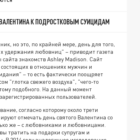
 ВАЛЕНТИНА К ПОДРОСТКОВЫМ СУИЦИДАМ
к, но это, по крайней мере, день для того,
х удержания любовниц" – приводит газета
 сайта знакомств Ashley Madison. Сайт
 состоящих в отношениях мужчин и
идания" – то есть фактически поощряет
ом "глотка свежего воздуха", "чего-то
тому подобного. На данный момент
 зарегистрированных пользователей.
вание, согласно которому около трети
руют отмечать день святого Валентина со
ько же – с любовниками и любовницами.
овы тратить на подарки супругам и
 В 2014 году аналогичное исследование