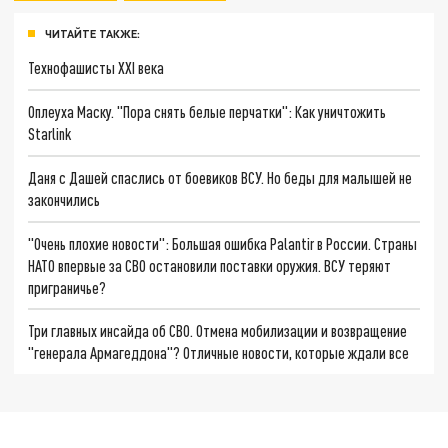
ЧИТАЙТЕ ТАКЖЕ:
Технофашисты XXI века
Оплеуха Маску. "Пора снять белые перчатки": Как уничтожить
Starlink
Даня с Дашей спаслись от боевиков ВСУ. Но беды для малышей не
закончились
"Очень плохие новости": Большая ошибка Palantir в России. Страны
НАТО впервые за СВО остановили поставки оружия. ВСУ теряют
приграничье?
Три главных инсайда об СВО. Отмена мобилизации и возвращение
"генерала Армагеддона"? Отличные новости, которые ждали все