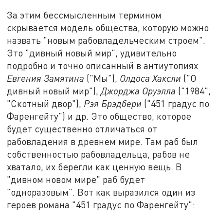
За этим бессмысленным термином
скрывается модель общества, которую можно
назвать "новым рабовладельческим строем".
Это "дивный новый мир", удивительно
подробно и точно описанный в антиутопиях
Евгения Замятина
("Мы"),
Олдоса Хаксли
("О
дивный новый мир"),
Джорджа Оруэлла
("1984",
"Скотный двор"),
Рэя Брэдбери
("451 градус по
Фаренгейту") и др. Это общество, которое
будет существенно отличаться от
рабовладения в древнем мире. Там раб был
собственностью рабовладельца, рабов не
хватало, их берегли как ценную вещь. В
"дивном новом мире" раб будет
"одноразовым". Вот как выразился один из
героев романа "451 градус по Фаренгейту":