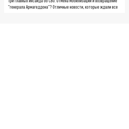
Три главных инсайда об СВО. Отмена мобилизации и возвращение
"генерала Армагеддона"? Отличные новости, которые ждали все