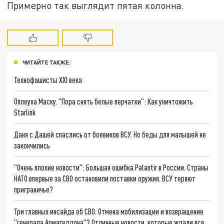
Примерно так выглядит пятая колонна.
ЧИТАЙТЕ ТАКЖЕ:
Технофашисты XXI века
Оплеуха Маску. "Пора снять белые перчатки": Как уничтожить
Starlink
Даня с Дашей спаслись от боевиков ВСУ. Но беды для малышей не
закончились
"Очень плохие новости": Большая ошибка Palantir в России. Страны
НАТО впервые за СВО остановили поставки оружия. ВСУ теряют
приграничье?
Три главных инсайда об СВО. Отмена мобилизации и возвращение
"генерала Армагеддона"? Отличные новости, которые ждали все