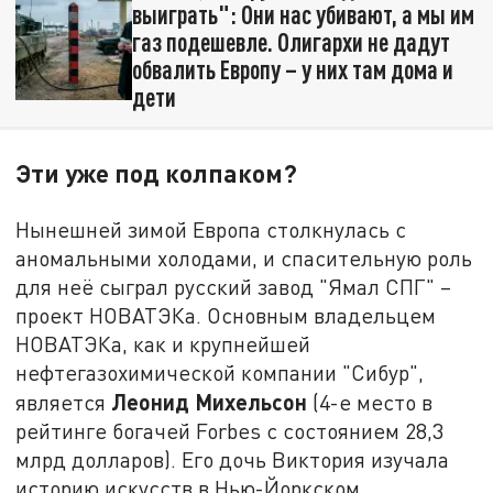
выиграть": Они нас убивают, а мы им
газ подешевле. Олигархи не дадут
обвалить Европу – у них там дома и
дети
Эти уже под колпаком?
Нынешней зимой Европа столкнулась с
аномальными холодами, и спасительную роль
для неё сыграл русский завод "Ямал СПГ" –
проект НОВАТЭКа. Основным владельцем
НОВАТЭКа, как и крупнейшей
нефтегазохимической компании "Сибур",
Леонид Михельсон
является
(4-е место в
рейтинге богачей Forbes с состоянием 28,3
млрд долларов). Его дочь Виктория изучала
историю искусств в Нью-Йоркском