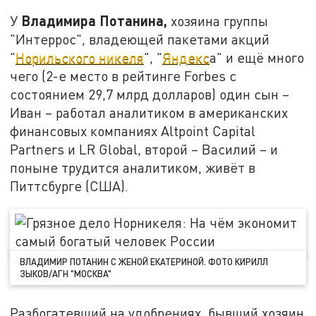
Владимира Потанина,
У
хозяина группы
"Интеррос", владеющей пакетами акций
"
Норильского никеля
", "
Яндекс
а" и ещё много
чего (2-е место в рейтинге Forbes с
состоянием 29,7 млрд долларов) один сын –
Иван – работал аналитиком в американских
финансовых компаниях Altpoint Capital
Partners и LR Global, второй – Василий – и
поныне трудится аналитиком, живёт в
Питтсбурге (США).
ВЛАДИМИР ПОТАНИН С ЖЕНОЙ ЕКАТЕРИНОЙ. ФОТО КИРИЛЛ
ЗЫКОВ/АГН "МОСКВА"
Разбогатевший на удобрениях, бывший хозяин