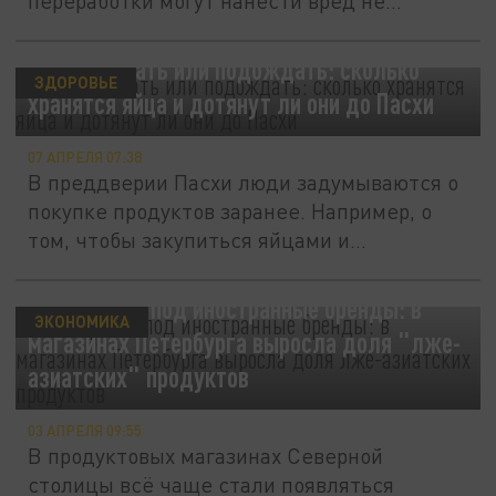
переработки могут нанести вред не
только...
Пора покупать или подождать: сколько
ЗДОРОВЬЕ
хранятся яйца и дотянут ли они до Пасхи
07 АПРЕЛЯ 07:38
В преддверии Пасхи люди задумываются о
покупке продуктов заранее. Например, о
том, чтобы закупиться яйцами и...
Маскировка под иностранные бренды: в
ЭКОНОМИКА
магазинах Петербурга выросла доля "лже-
азиатских" продуктов
03 АПРЕЛЯ 09:55
В продуктовых магазинах Северной
столицы всё чаще стали появляться