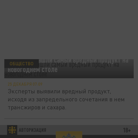
РГ: врачи нашли самый вредный продукт на
ОБЩЕСТВО
новогоднем столе
25 ДЕКАБРЯ 07:09
Эксперты выявили вредный продукт,
исходя из запредельного сочетания в нем
трансжиров и сахара.
Назван простой продукт, который
18+
АВТОРИЗАЦИЯ
ОБЩЕСТВО
замедляет старение организма