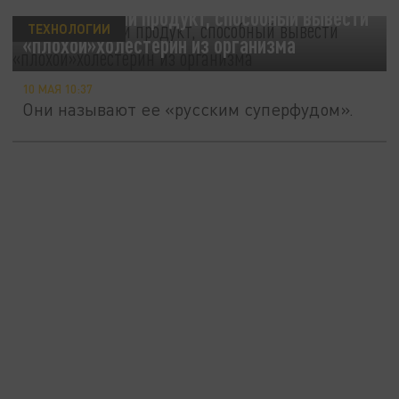
Врачи назвали продукт, способный вывести
ТЕХНОЛОГИИ
«плохой»холестерин из организма
10 МАЯ 10:37
Они называют ее «русским суперфудом».