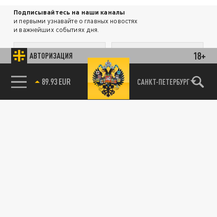
Подписывайтесь на наши каналы
и первыми узнавайте о главных новостях
и важнейших событиях дня.
ДЗЕН
ТЕЛЕГРАМ
18+
АВТОРИЗАЦИЯ
89.93 EUR
САНКТ-ПЕТЕРБУРГ
ПОДЕЛИТЬСЯ В СОЦСЕТЯХ:
Новости партнёров
Агрегатор новостей 24СМИ