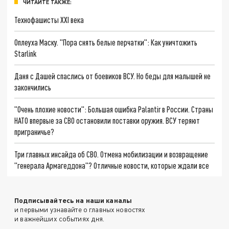
ЧИТАЙТЕ ТАКЖЕ:
Технофашисты XXI века
Оплеуха Маску. "Пора снять белые перчатки": Как уничтожить
Starlink
Даня с Дашей спаслись от боевиков ВСУ. Но беды для малышей не
закончились
"Очень плохие новости": Большая ошибка Palantir в России. Страны
НАТО впервые за СВО остановили поставки оружия. ВСУ теряют
приграничье?
Три главных инсайда об СВО. Отмена мобилизации и возвращение
"генерала Армагеддона"? Отличные новости, которые ждали все
Подписывайтесь на наши каналы
и первыми узнавайте о главных новостях
и важнейших событиях дня.